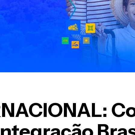
Região
Eu aceito me inscrever
Inscreva-se
RNACIONAL: C
tegração Brasi