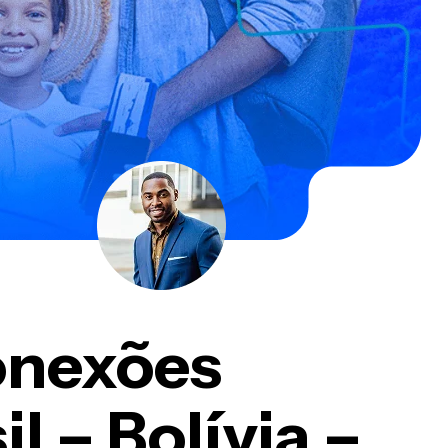
 Norte?
!
Termos e Condições
onexões
l – Bolívia –