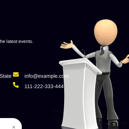
he latest events.
State
info@example.com
111-222-333-444