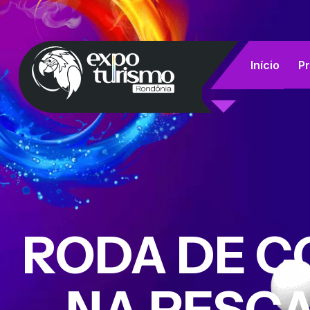
Início
P
RODA DE C