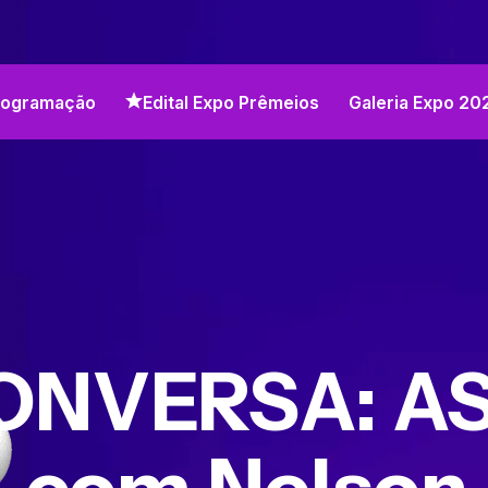
rogramação
Edital Expo Prêmeios
Galeria Expo 20
ONVERSA: A