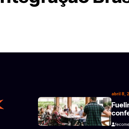
abril 8,
Fueli
conf
fecome