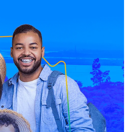
 se
veu para
r evento
ismo da