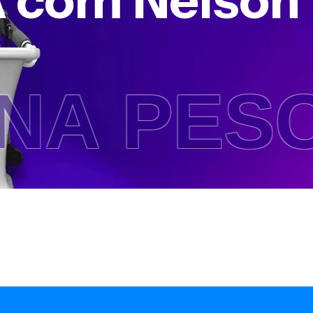
 com Nelson
 COM N