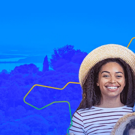
Você já
inscre
o maio
de tur