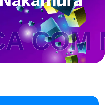
 Nakamura
ELSON N