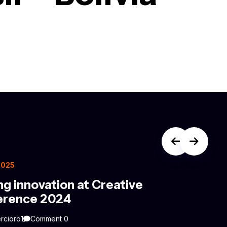
 2025
ng innovation at Creative
erence 2024
rcioro1
Comment 0