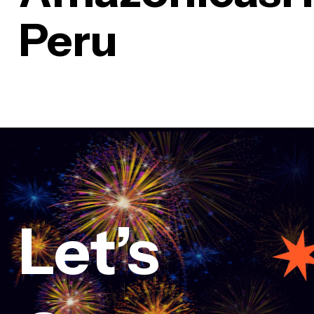
Peru
Let’s
março 3, 2025
Fueling innovation at Creative
conference 2024
fecomercioro1
Comment 0