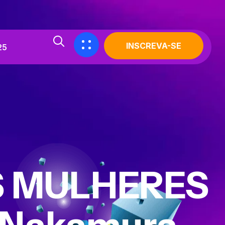
INSCREVA-SE
25
S MULHERES