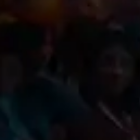
Você já se inscreveu
para o maior evento
de turismo da Região
Norte?
Eu aceito me inscrever!
Termos e Condições
Inscreva-se